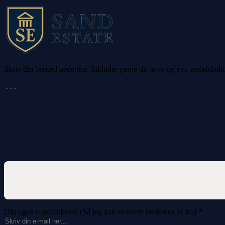
Skriv din besked nedenfor. Inkluder gerne dit navn og evt. andelsboli
Din egen e-mailadresse (Så jeg kan se hvem beskeden er fra)
*